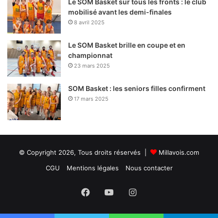
Le SOM Basket sur tous les fronts : le club
mobilisé avant les demi-finales
8 avril 2025
Le SOM Basket brille en coupe et en
championnat
23 mars 2025
SOM Basket : les seniors filles confirment
17 mars 2025
© Copyright 2026, Tous droits réservés |
Millavois.com
CGU
Mentions légales
Nous contacter
Facebook
YouTube
Instagram