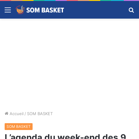
Menu
R
Accueil
/
SOM BASKET
SOM BASKET
L’agenda du week-end des 9,