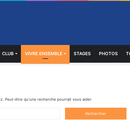
CLUB
VIVRE ENSEMBLE
STAGES
PHOTOS
T
z. Peut-être qu'une recherche pourrait vous aider.
R
e
c
h