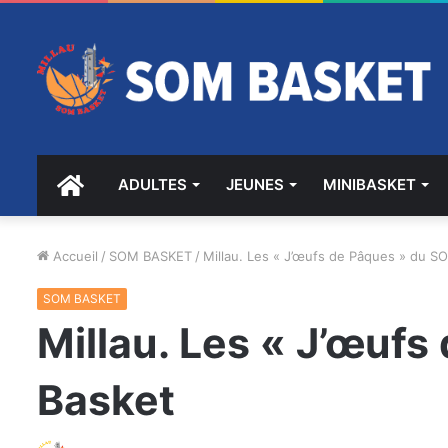
ACCUEIL
ADULTES
JEUNES
MINIBASKET
Accueil
/
SOM BASKET
/
Millau. Les « J’œufs de Pâques » du S
SOM BASKET
Millau. Les « J’œuf
Basket