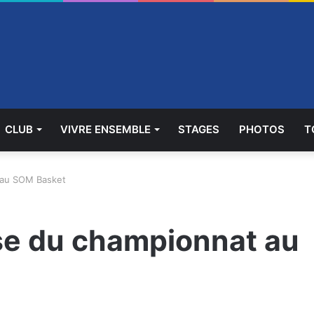
CLUB
VIVRE ENSEMBLE
STAGES
PHOTOS
T
t au SOM Basket
rise du championnat au