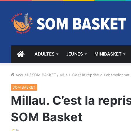
ACCUEIL
ADULTES
JEUNES
MINIBASKET
Accueil
/
SOM BASKET
/
Millau. C’est la reprise du championna
SOM BASKET
Millau. C’est la rep
SOM Basket