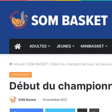
ACCUEIL
ADULTES
JEUNES
MINIBASKET
Accueil
/
SOM BASKET
/
Début du championnat pour les jeunes 
SOM BASKET
Début du championna
SOM Basket
9 novembre 2021
Partager par email
Imprimer