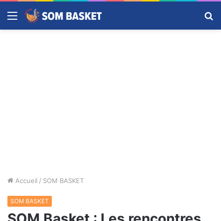
Menu
R
Accueil
/
SOM BASKET
SOM BASKET
SOM Basket : Les rencontres