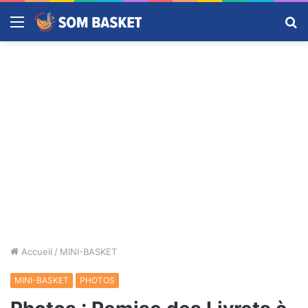
Menu
R
Accueil
/
MINI-BASKET
MINI-BASKET
PHOTOS