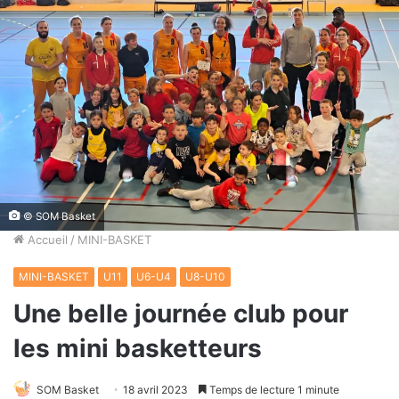
© SOM Basket
Accueil
/
MINI-BASKET
MINI-BASKET
U11
U6-U4
U8-U10
Une belle journée club pour
les mini basketteurs
SOM Basket
18 avril 2023
Temps de lecture 1 minute