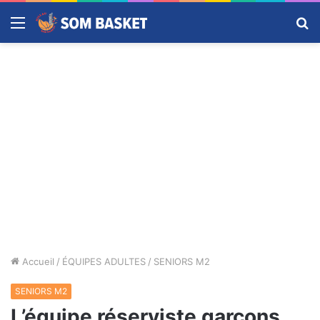
Menu
R
Accueil
/
ÉQUIPES ADULTES
/
SENIORS M2
SENIORS M2
L’équipe réserviste garçons