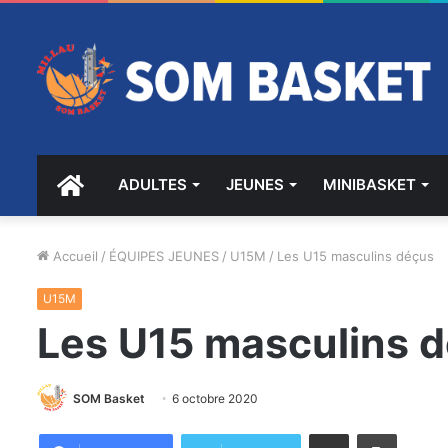
ACCUEIL
ADULTES
JEUNES
MINIBASKET
Accueil
/
ÉQUIPES JEUNES
/
U15M
/
Les U15 masculins déçus
U15M
Les U15 masculins 
SOM Basket
6 octobre 2020
Partager par email
Imprimer